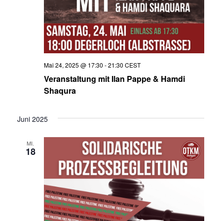
-
n
N
g
A
a
Mai 24, 2025 @ 17:30
-
21:30
CEST
n
v
Veranstaltung mit Ilan Pappe & Hamdi
s
Shaqura
i
i
Juni 2025
g
c
a
MI.
h
18
t
t
e
i
n
o