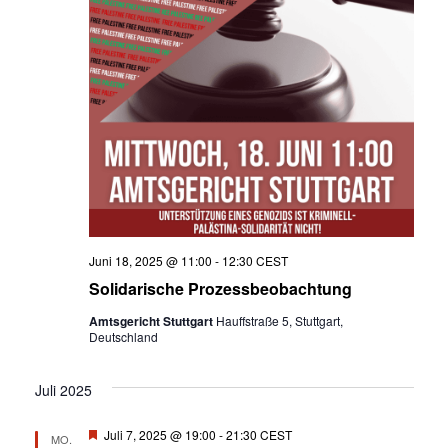
-
n
N
a
v
i
g
a
Juni 18, 2025 @ 11:00
-
12:30
CEST
t
Solidarische Prozessbeobachtung
i
Amtsgericht Stuttgart
Hauffstraße 5, Stuttgart,
Deutschland
o
n
Juli 2025
H
Juli 7, 2025 @ 19:00
-
21:30
CEST
MO.