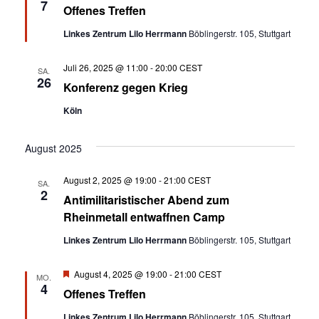
e
7
Offenes Treffen
r
v
Linkes Zentrum Lilo Herrmann
Böblingerstr. 105, Stuttgart
o
r
g
Juli 26, 2025 @ 11:00
-
20:00
CEST
e
SA.
26
h
Konferenz gegen Krieg
o
b
Köln
e
n
August 2025
August 2, 2025 @ 19:00
-
21:00
CEST
SA.
2
Antimilitaristischer Abend zum
Rheinmetall entwaffnen Camp
Linkes Zentrum Lilo Herrmann
Böblingerstr. 105, Stuttgart
H
August 4, 2025 @ 19:00
-
21:00
CEST
MO.
e
4
Offenes Treffen
r
v
Linkes Zentrum Lilo Herrmann
Böblingerstr. 105, Stuttgart
o