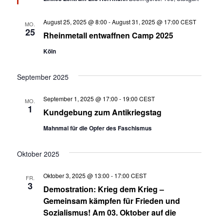
r
g
August 25, 2025 @ 8:00
-
August 31, 2025 @ 17:00
CEST
e
MO.
25
h
Rheinmetall entwaffnen Camp 2025
o
b
Köln
e
n
September 2025
September 1, 2025 @ 17:00
-
19:00
CEST
MO.
1
Kundgebung zum Antikriegstag
Mahnmal für die Opfer des Faschismus
Oktober 2025
Oktober 3, 2025 @ 13:00
-
17:00
CEST
FR.
3
Demostration: Krieg dem Krieg –
Gemeinsam kämpfen für Frieden und
Sozialismus! Am 03. Oktober auf die