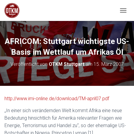
NAVIG
AFRICOM: Stuttgart wichtigste US-
Basis im Wettlauf um Afrikas Öl
Veröffentlicht von
OTKM Stuttgart
am
15. März 2007
http://www.imi-online.de/download/TM-april07.pdf
„In einer sich verändernden Welt kommt Afrika eine neue
Bedeutung hinsichtlich für Amerika relevanter Fragen wie
Energie, Terrorismus und Handel zu“, so der ehemalige US-
Botschafter in Nigeria, Princeton Lyman.[1]