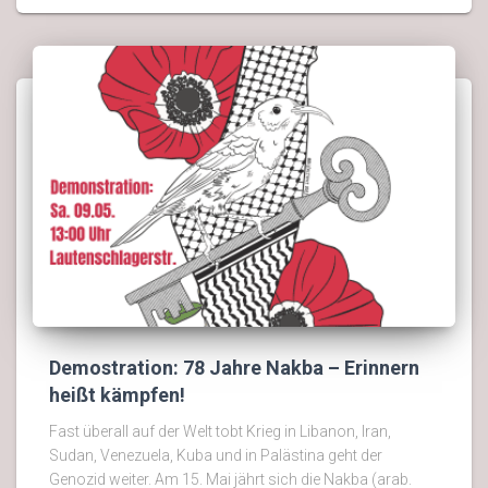
Demostration: 78 Jahre Nakba – Erinnern
heißt kämpfen!
Fast überall auf der Welt tobt Krieg in Libanon, Iran,
Sudan, Venezuela, Kuba und in Palästina geht der
Genozid weiter. Am 15. Mai jährt sich die Nakba (arab.