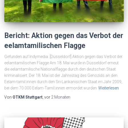
Bericht: Aktion gegen das Verbot der
eelamtamilischen Flagge
Gefunden auf Indymedia: [Düsseldorf] Aktion gegen das Verbot der
eelamtamilischen Flagge Am 18. Mai wurde in Düsseldorf erneut
die eelamtamilische Nationalflagge durch den deutschen Staat
kriminalisiert. Der 18. Mai ist der Jahrestag des Genozids an den
Eelam-tamil:innen durch den Sri-Lankanischen Staat im Jahr 2009,
bei dem 70.000 Eelam-Tamil:innen ermordet wurden
Weiterlesen
Von
OTKM Stuttgart
, vor
2 Monaten