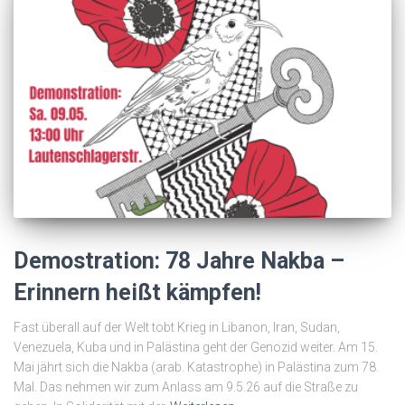
Demostration: 78 Jahre Nakba –
Erinnern heißt kämpfen!
Fast überall auf der Welt tobt Krieg in Libanon, Iran, Sudan,
Venezuela, Kuba und in Palästina geht der Genozid weiter. Am 15.
Mai jährt sich die Nakba (arab. Katastrophe) in Palästina zum 78.
Mal. Das nehmen wir zum Anlass am 9.5.26 auf die Straße zu