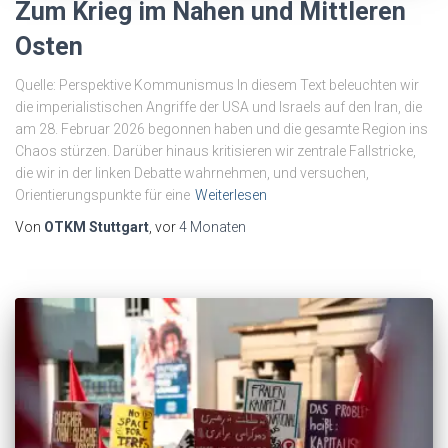
Zum Krieg im Nahen und Mittleren
Osten
Quelle: Perspektive Kommunismus In diesem Text beleuchten wir
die imperialistischen Angriffe der USA und Israels auf den Iran, die
am 28. Februar 2026 begonnen haben und die gesamte Region ins
Chaos stürzen. Darüber hinaus kritisieren wir zentrale Fallstricke,
die wir in der linken Debatte wahrnehmen, und versuchen,
Orientierungspunkte für eine
Weiterlesen
Von
OTKM Stuttgart
, vor
4 Monaten