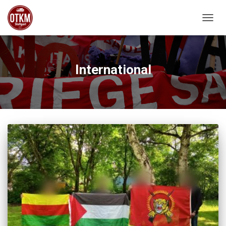
NAVIG
International