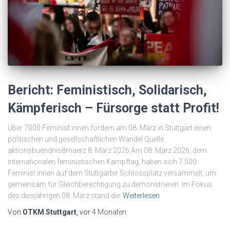
Bericht: Feministisch, Solidarisch,
Kämpferisch – Fürsorge statt Profit!
Über 7000 Feminist:innen fordern am 08. März in Stuttgart einen
politischen und gesellschaftlichen Wandel Quelle:
aktionsbuendnis8maerz 8. März 2026 Am 08. März 2026, dem
internationalen feministischen Kampftag, haben sich 7.500
Feminist:innen auf dem Stuttgarter Schlossplatz versammelt, um
gemeinsam für Gleichberechtigung zu demonstrieren. Im Fokus
des diesjährigen 08. März stand die
Weiterlesen
Von
OTKM Stuttgart
, vor
4 Monaten