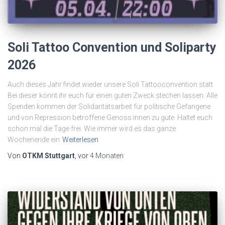
Soli Tattoo Convention und Soliparty
2026
Auch dieses Jahr findet wieder unsere Soli Tattooconvention statt.
Bei dieser könnt ihr euch für einen guten Zweck stechen lassen. Alle
Spenden kommen der Solidaritätsarbeit für politische Gefangene
und von Repression betroffene Genoss:innen zu gute. Haltet euch
schon mal die Tage frei. Wie immer wird es das ganze
Wochenende ein
Weiterlesen
Von
OTKM Stuttgart
, vor
4 Monaten