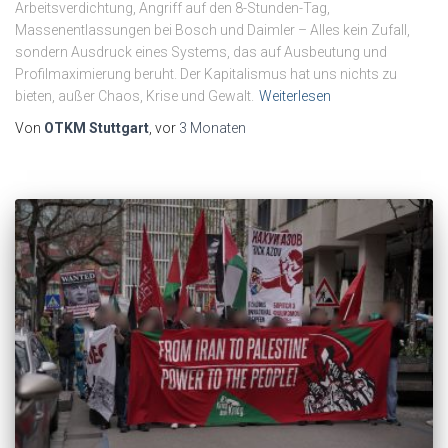
Arbeitsverdichtung, Angriff auf den 8-Stunden-Tag,
Massenentlassungen bei Bosch und Daimler – Alles kein Zufall,
sondern Ausdruck eines Systems, das auf Ausbeutung und
Profilmaximierung beruht. Der Kapitalismus hat uns nichts zu
bieten, außer Chaos, Krise und Gewalt.
Weiterlesen
Von
OTKM Stuttgart
, vor
3 Monaten