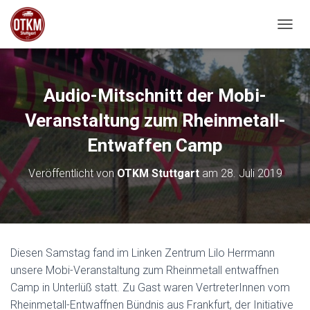
NAVIG
Audio-Mitschnitt der Mobi-
Veranstaltung zum Rheinmetall-
Entwaffen Camp
Veröffentlicht von
OTKM Stuttgart
am
28. Juli 2019
Diesen Samstag fand im Linken Zentrum Lilo Herrmann
unsere Mobi-Veranstaltung zum Rheinmetall entwaffnen
Camp in Unterlüß statt. Zu Gast waren VertreterInnen vom
Rheinmetall-Entwaffnen Bündnis aus Frankfurt, der Initiative