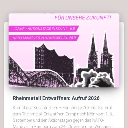
Rheinmetall Entwaffnen: Aufruf 2026
Kampf den Kriegstreibern – Für unsere Zukunft! Kommt
zum Rheinmetall-Entwaffnen-Camp nach Köln vom 1.-6.
September und den Aktionstagen gegen das NATO-
Manöver in Hamburg vom 24.-26. September. Wir sagen