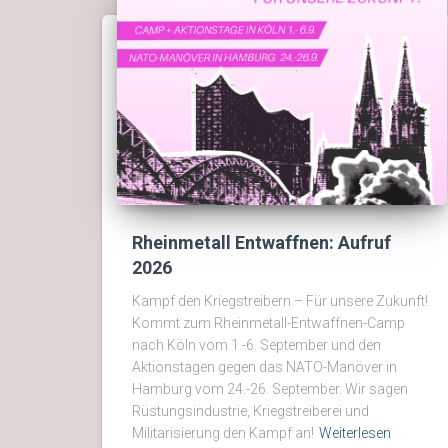
Rheinmetall Entwaffnen: Aufruf
2026
Kampf den Kriegstreibern – Für unsere Zukunft!
Kommt zum Rheinmetall-Entwaffnen-Camp
nach Köln vom 1.-6. September und den
Aktionstagen gegen das NATO-Manöver in
Hamburg vom 24.-26. September. Wir sagen
Rüstungsindustrie, Kriegstreiberei und
Militarisierung den Kampf an!
Weiterlesen