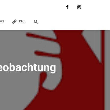
AKT
LINKS
eobachtung