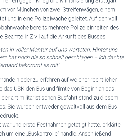
Treffen gegen Krieg und Militarisierung Stuttgart
60 km vor München von zwei Streifenwägen, einem
et und in eine Polizeiwache geleitet. Auf den voll
obahnwache bereits mehrere Polizeieinheiten des
 Beamte in Zivil auf die Ankunft des Busses.
sten
in voller Montur
auf uns warteten. Hinter uns
rz hat noch nie so schnell geschlagen – ich dachte:
 niemand bekommt es mit
.“
handeln oder zu erfahren auf welcher rechtlichen
te das USK den Bus und filmte von Beginn an das
der antimilitaristischen Busfahrt stand zu diesem
es. Sie wurden entweder gewaltvoll aus dem Bus
gedrückt.
 war und erste Festnahmen getätigt hatte, erklärte
h um eine „Buskontrolle“ handle. Anschließend