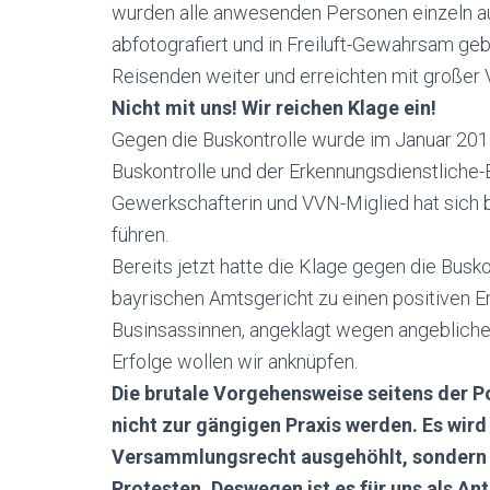
wurden alle anwesenden Personen einzeln au
abfotografiert und in Freiluft-Gewahrsam geb
Reisenden weiter und erreichten mit großer
Nicht mit uns! Wir reichen Klage ein!
Gegen die Buskontrolle wurde im Januar 2015 
Buskontrolle und der Erkennungsdienstliche-
Gewerkschafterin und VVN-Miglied hat sich be
führen.
Bereits jetzt hatte die Klage gegen die Busk
bayrischen Amtsgericht zu einen positiven Erg
Businsassinnen, angeklagt wegen angebliche
Erfolge wollen wir anknüpfen.
Die
brutale Vorgehensweise
seitens
der Po
nicht
zur gängigen Praxis
werden.
Es wird
Versammlungs
recht ausgehöhlt, sondern
Protesten.
Deswegen
ist es für uns als An