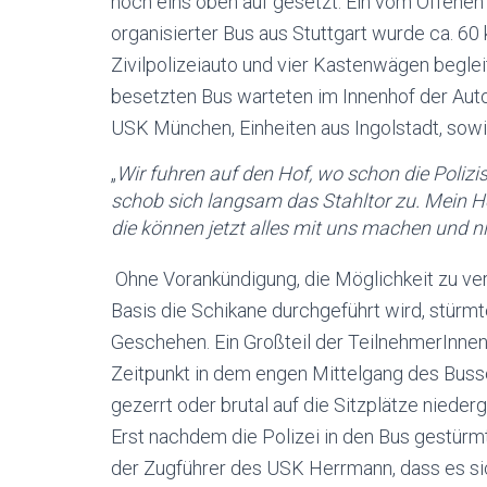
noch eins oben auf gesetzt: Ein vom Offenen 
organisierter Bus aus Stuttgart wurde ca. 
Zivilpolizeiauto und vier Kastenwägen begleit
besetzten Bus warteten im Innenhof der Aut
USK München, Einheiten aus Ingolstadt, sowie
„
Wir fuhren auf den Hof, wo schon die Polizi
schob sich langsam das Stahltor zu. Mein He
die können jetzt alles mit uns machen und
Ohne Vorankündigung, die Möglichkeit zu ver
Basis die Schikane durchgeführt wird, stürm
Geschehen. Ein Großteil der TeilnehmerInnen 
Zeitpunkt in dem engen Mittelgang des Buss
gezerrt oder brutal auf die Sitzplätze nieder
Erst nachdem die Polizei in den Bus gestürmt
der Zugführer des USK Herrmann, dass es sic