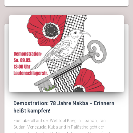
Demostration: 78 Jahre Nakba – Erinnern
heißt kämpfen!
Fast überall auf der Welt tobt Krieg in Libanon, Iran,
Sudan, Venezuela, Kuba und in Palästina geht der