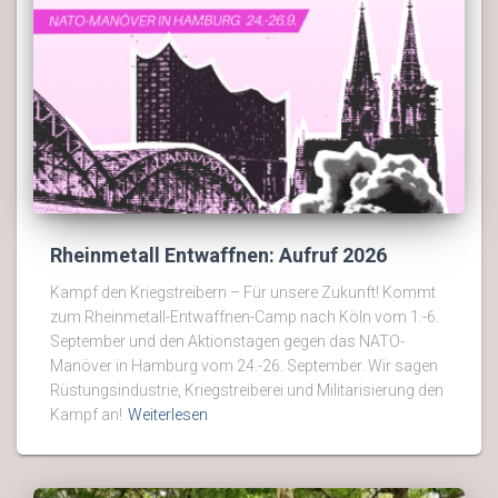
Rheinmetall Entwaffnen: Aufruf 2026
Kampf den Kriegstreibern – Für unsere Zukunft! Kommt
zum Rheinmetall-Entwaffnen-Camp nach Köln vom 1.-6.
September und den Aktionstagen gegen das NATO-
Manöver in Hamburg vom 24.-26. September. Wir sagen
Rüstungsindustrie, Kriegstreiberei und Militarisierung den
Kampf an!
Weiterlesen