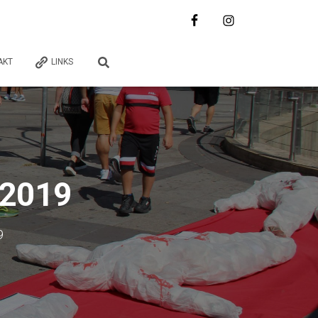
AKT
LINKS
 2019
9