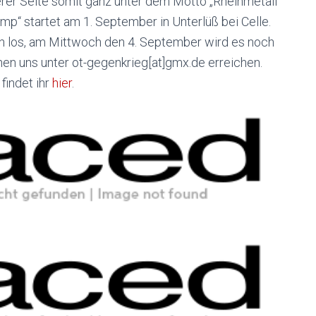
erer Seite somit ganz unter dem Motto „Rheinmetall
p“ startet am 1. September in Unterlüß bei Celle.
n los, am Mittwoch den 4. September wird es noch
nen uns unter ot-gegenkrieg[at]gmx.de erreichen.
findet ihr
hier
.