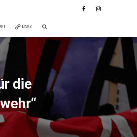
AKT
LINKS
r die
swehr“