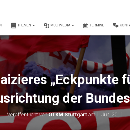
N
THEMEN
MULTIMEDIA
TERMINE
KONT
aizieres „Eckpunkte fü
srichtung der Bunde
Veröffentlicht von
OTKM Stuttgart
am
1. Juni 2011