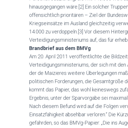
hinausgegangen wäre.[2] Ein solcher Trupp
offensichtlich prioritären – Ziel der Bundesw
Kriegseinsätze im Ausland gleichzeitig verw
14.000 zu verdoppeln.[3] Vor diesem Hinterg
Verteidigungsministeriums auf, das für erhebl
Brandbrief aus dem BMVg
Am 20. April 2011 veröffentlichte die Bildz
Verteidigungsministeriums, der sich mit de
der de Maizieres weitere Überlegungen maßge
politischen Forderungen, die Gesamtgröße d
kommt das Papier, das wohl keineswegs zufäll
Ergebnis, unter der Sparvorgabe sei maximal
Nach diesem Befund wird auf die Folgen verw
Einsatzfähigkeit absehbar verloren.“ Die K
gefährden, so das BMVg-Papier: „Die ins Aug