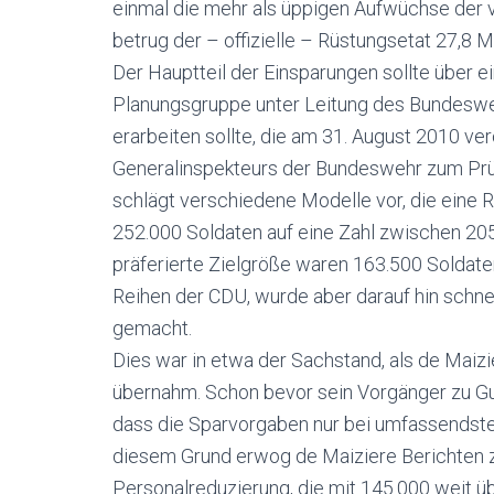
einmal die mehr als üppigen Aufwüchse der
betrug der – offizielle – Rüstungsetat 27,8 Mr
Der Hauptteil der Einsparungen sollte über e
Planungsgruppe unter Leitung des Bundeswe
erarbeiten sollte, die am 31. August 2010 ver
Generalinspekteurs der Bundeswehr zum Prüf
schlägt verschiedene Modelle vor, die eine
252.000 Soldaten auf eine Zahl zwischen 205
präferierte Zielgröße waren 163.500 Soldaten
Reihen der CDU, wurde aber darauf hin schn
gemacht.
Dies war in etwa der Sachstand, als de Maiz
übernahm. Schon bevor sein Vorgänger zu Gut
dass die Sparvorgaben nur bei umfassendst
diesem Grund erwog de Maiziere Berichten z
Personalreduzierung, die mit 145.000 weit ü