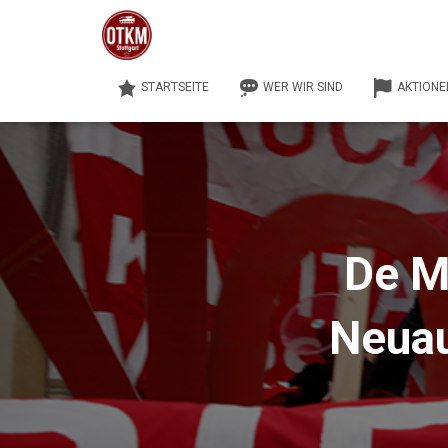
STARTSEITE
WER WIR SIND
AKTIONE
De M
Neuau