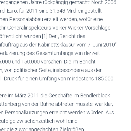
 vergangenen Jahre rückgängig gemacht: Noch 2006
d. Euro, für 2011 sind 31,548 Mrd. eingestellt.
inen Personalabbau erzielt werden, wofür eine
hr-Generalinspekteurs Volker Wieker Vorschläge
öffentlicht wurden.[1] Der „Bericht des
auftrag aus der Kabinettsklausur vom 7. Juni 2010“
 Reduzierung des Gesamtumfangs von derzeit
.000 und 150.000 vorsahen. Die im Bericht
, von politischer Seite, insbesondere aus den
ell Druck für einen Umfang von mindestens 185.000
iere im März 2011 die Geschäfte im Bendlerblock
tenberg von der Bühne abtreten musste, war klar,
en Personalkürzungen erreicht werden würden. Aus
ufolge zwischenzeitlich wohl eine
ber die zuvor angedachten Zielgrößen