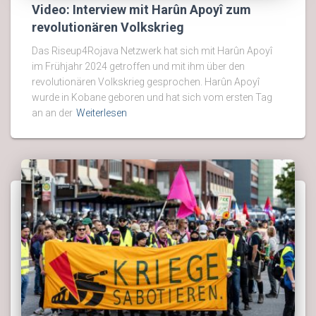
Video: Interview mit Harûn Apoyî zum
revolutionären Volkskrieg
Das Riseup4Rojava Netzwerk hat sich mit Harûn Apoyî
im Frühjahr 2024 getroffen und mit ihm über den
revolutionären Volkskrieg gesprochen. Harûn Apoyî
wurde in Kobane geboren und hat sich vom ersten Tag
an an der
Weiterlesen