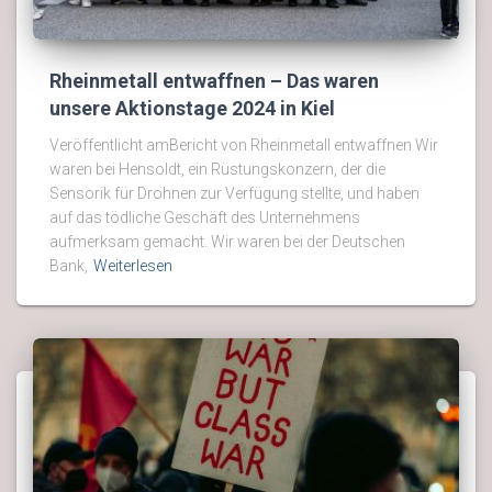
Rheinmetall entwaffnen – Das waren
unsere Aktionstage 2024 in Kiel
Veröffentlicht amBericht von Rheinmetall entwaffnen Wir
waren bei Hensoldt, ein Rüstungskonzern, der die
Sensorik für Drohnen zur Verfügung stellte, und haben
auf das tödliche Geschäft des Unternehmens
aufmerksam gemacht. Wir waren bei der Deutschen
Bank,
Weiterlesen