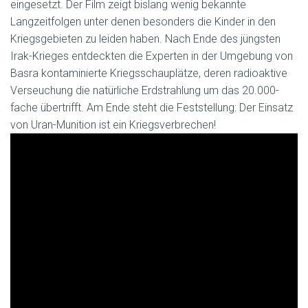
eingesetzt. Der Film zeigt bislang wenig bekannte
Langzeitfolgen unter denen besonders die Kinder in den
Kriegsgebieten zu leiden haben. Nach Ende des jüngsten
Irak-Krieges entdeckten die Experten in der Umgebung von
Basra kontaminierte Kriegsschauplätze, deren radioaktive
Verseuchung die natürliche Erdstrahlung um das 20.000-
fache übertrifft. Am Ende steht die Feststellung: Der Einsatz
von Uran-Munition ist ein Kriegsverbrechen!