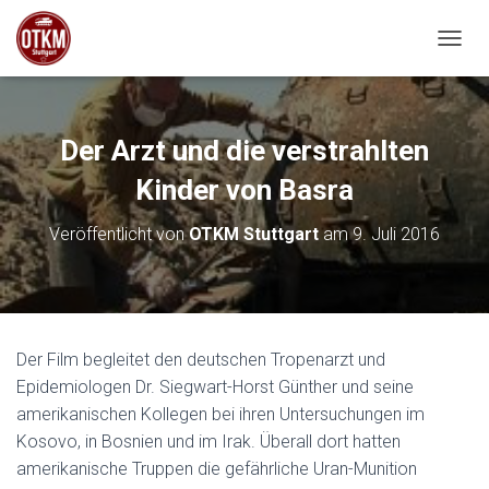
NAVIG
Der Arzt und die verstrahlten
Kinder von Basra
Veröffentlicht von
OTKM Stuttgart
am
9. Juli 2016
Der Film begleitet den deutschen Tropenarzt und
Epidemiologen Dr. Siegwart-Horst Günther und seine
amerikanischen Kollegen bei ihren Untersuchungen im
Kosovo, in Bosnien und im Irak. Überall dort hatten
amerikanische Truppen die gefährliche Uran-Munition