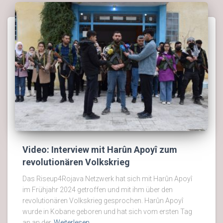
Video: Interview mit Harûn Apoyî zum
revolutionären Volkskrieg
Das Riseup4Rojava Netzwerk hat sich mit Harûn Apoyî
im Frühjahr 2024 getroffen und mit ihm über den
revolutionären Volkskrieg gesprochen. Harûn Apoyî
wurde in Kobane geboren und hat sich vom ersten Tag
an an der
Weiterlesen