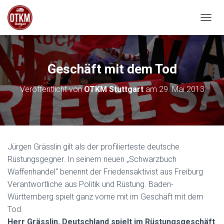
NAVIG
Geschäft mit dem Tod
Veröffentlicht von
OTKM Stuttgart
am
29. Mai 2013
Jürgen Grässlin gilt als der profilierteste deutsche
Rüstungsgegner. In seinem neuen „Schwarzbuch
Waffenhandel“ benennt der Friedensaktivist aus Freiburg
Verantwortliche aus Politik und Rüstung. Baden-
Württemberg spielt ganz vorne mit im Geschäft mit dem
Tod.
Herr Grässlin, Deutschland spielt im Rüstungsgeschäft