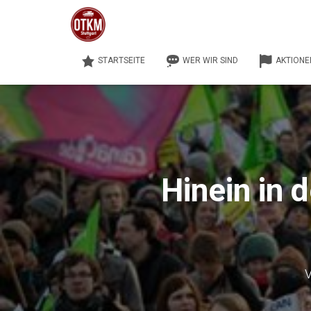
STARTSEITE
WER WIR SIND
AKTIONE
Hinein in 
V