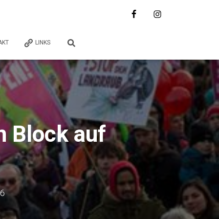
AKT
LINKS
n Block auf
P
16