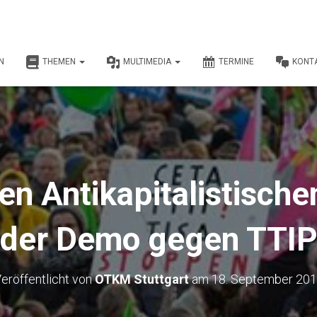
N
THEMEN
MULTIMEDIA
TERMINE
KONT
den Antikapitalistische
der Demo gegen TTI
eröffentlicht von
OTKM Stuttgart
am
18. September 20