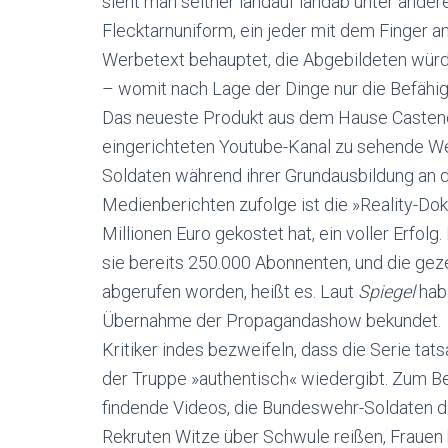
sieht man seither landauf landab unter and
Flecktarnuniform, ein jeder mit dem Finger
Werbetext behauptet, die Abgebildeten würd
– womit nach Lage der Dinge nur die Befähi
Das neueste Produkt aus dem Hause Casten
eingerichteten Youtube-Kanal zu sehende We
Soldaten während ihrer Grundausbildung an d
Medienberichten zufolge ist die »Reality-Dok
Millionen Euro gekostet hat, ein voller Erfo
sie bereits 250.000 Abonnenten, und die gez
abgerufen worden, heißt es. Laut
Spiegel
hab
Übernahme der Propagandashow bekundet.
Kritiker indes bezweifeln, dass die Serie ta
der Truppe »authentisch« wiedergibt. Zum Be
findende Videos, die Bundeswehr-Soldaten do
Rekruten Witze über Schwule reißen, Frauen 