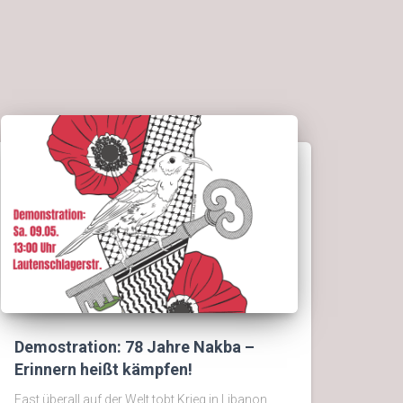
Demostration: 78 Jahre Nakba –
Erinnern heißt kämpfen!
Fast überall auf der Welt tobt Krieg in Libanon,