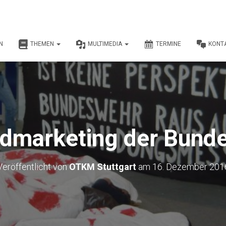
N
THEMEN
MULTIMEDIA
TERMINE
KONT
dmarketing der Bund
Veröffentlicht von
OTKM Stuttgart
am
16. Dezember 201