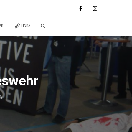
AKT
LINKS
eswehr
6