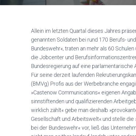
Allein im letzten Quartal dieses Jahres präs
genannten Soldaten bei rund 170 Berufs- u
Bundeswehr«, traten an mehr als 60 Schulen
die Jobcenter und Berufsinformationszentren
Bundesregierung auf eine parlamentarische A
Für seine derzeit laufenden Rekrutierungsk
(BMVg) Profis aus der Werbebranche engagier
»Castenow Communications« eigenen Angaben 
sinnstiftenden und qualifizierenden Arbeitge
wirklich zählt« gebe man deshalb »provokant
Gesellschaft und Arbeitswelt« und stelle die
bei der Bundeswehr« vor, ließ das Unternehm