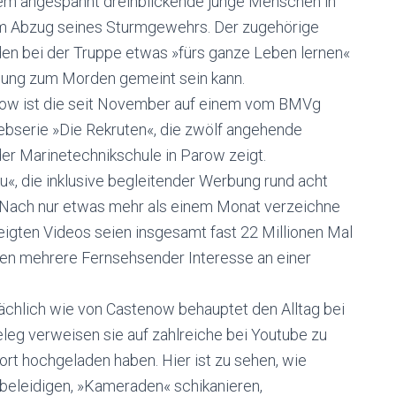
erem angespannt dreinblickende junge Menschen in
 am Abzug seines Sturmgewehrs. Der zugehörige
en bei der Truppe etwas »fürs ganze Leben lernen«
gung zum Morden gemeint sein kann.
ow ist die seit November auf einem vom BMVg
bserie »Die Rekruten«, die zwölf angehende
er Marinetechnikschule in Parow zeigt.
u«, die inklusive begleitender Werbung rund acht
lg. Nach nur etwas mehr als einem Monat verzeichne
eigten Videos seien insgesamt fast 22 Millionen Mal
en mehrere Fernsehsender Interesse an einer
tsächlich wie von Castenow behauptet den Alltag bei
leg verweisen sie auf zahlreiche bei Youtube zu
rt hochgeladen haben. Hier ist zu sehen, wie
beleidigen, »Kameraden« schikanieren,