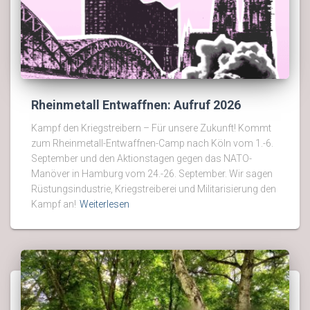
Rheinmetall Entwaffnen: Aufruf 2026
Kampf den Kriegstreibern – Für unsere Zukunft! Kommt
zum Rheinmetall-Entwaffnen-Camp nach Köln vom 1.-6.
September und den Aktionstagen gegen das NATO-
Manöver in Hamburg vom 24.-26. September. Wir sagen
Rüstungsindustrie, Kriegstreiberei und Militarisierung den
Kampf an!
Weiterlesen