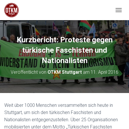
NAVIG
Kurzbericht: Proteste gegen
türkische Faschisten und
Nationalisten
Veröffentlicht von
OTKM Stuttgart
am
11. April 2016
Weit über 1000 Menschen versammelten sich heute in
Stuttgart, um sich den türkischen Faschisten und
Nationalisten entgegenzustellen. Über 25 Organisationen
mobilisierten unter dem Motto „Türkischen Faschisten