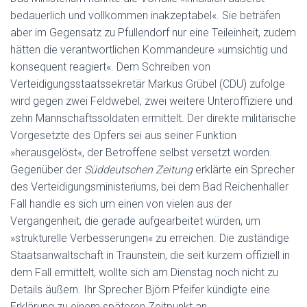
bedauerlich und vollkommen inakzeptabel«. Sie beträfen
aber im Gegensatz zu Pfullendorf nur eine Teileinheit, zudem
hätten die verantwortlichen Kommandeure »umsichtig und
konsequent reagiert«. Dem Schreiben von
Verteidigungsstaatssekretär Markus Grübel (CDU) zufolge
wird gegen zwei Feldwebel, zwei weitere Unteroffiziere und
zehn Mannschaftssoldaten ermittelt. Der direkte militärische
Vorgesetzte des Opfers sei aus seiner Funktion
»herausgelöst«, der Betroffene selbst versetzt worden.
Gegenüber der
Süddeutschen Zeitung
erklärte ein Sprecher
des Verteidigungsministeriums, bei dem Bad Reichenhaller
Fall handle es sich um einen von vielen aus der
Vergangenheit, die gerade aufgearbeitet würden, um
»strukturelle Verbesserungen« zu erreichen. Die zuständige
Staatsanwaltschaft in Traunstein, die seit kurzem offiziell in
dem Fall ermittelt, wollte sich am Dienstag noch nicht zu
Details äußern. Ihr Sprecher Björn Pfeifer kündigte eine
Erklärung zu einem späteren Zeitpunkt an.