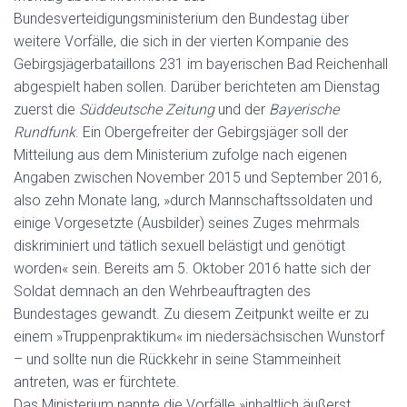
Bundesverteidigungsministerium den Bundestag über
weitere Vorfälle, die sich in der vierten Kompanie des
Gebirgsjägerbataillons 231 im bayerischen Bad Reichenhall
abgespielt haben sollen. Darüber berichteten am Dienstag
zuerst die
Süddeutsche Zeitung
und der
Bayerische
Rundfunk
. Ein Obergefreiter der Gebirgsjäger soll der
Mitteilung aus dem Ministerium zufolge nach eigenen
Angaben zwischen November 2015 und September 2016,
also zehn Monate lang, »durch Mannschaftssoldaten und
einige Vorgesetzte (Ausbilder) seines Zuges mehrmals
diskriminiert und tätlich sexuell belästigt und genötigt
worden« sein. Bereits am 5. Oktober 2016 hatte sich der
Soldat demnach an den Wehrbeauftragten des
Bundestages gewandt. Zu diesem Zeitpunkt weilte er zu
einem »Truppenpraktikum« im niedersächsischen Wunstorf
– und sollte nun die Rückkehr in seine Stammeinheit
antreten, was er fürchtete.
Das Ministerium nannte die Vorfälle »inhaltlich äußerst