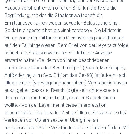
genommen. In einem am Dienstag auf der Webseite ihres
Hauses veröffentlichten offenen Brief kritisierte sie die
Begründung, mit der die Staatsanwaltschaft ein
Ermittlungsverfahren wegen sexueller Belästigung einer
Soldatin eingestellt hat, als »inakzeptabel«. Die Ministerin
wurde von einer militärischen Gleichstellungsbeauftragten
auf den Fall hingewiesen. Dem Brief von der Leyens zufolge
schrieb die Staatsanwältin der Soldatin, die Anzeige
erstattet hatte: »Bei dem von Ihnen beschriebenen
›Imponiergehabe‹ des Beschuldigten (Posen, Muskelspiel,
Aufforderung zum Sex, Griff an das Gesäß) ist jedoch nach
allgemeinem (vorwiegend männlichem) Verständnis davon
auszugehen, dass der Beschuldigte sein ›Interesse‹ an
Ihnen damit kundtun, und nicht, dass er Sie beleidigen
wollte.« Von der Leyen nennt diese Interpretation
»abenteuerlich und aus der Zeit gefallen«. Sie zerstöre das
Vertrauen von Opfern sexueller Übergriffe, an
übergeordneter Stelle Verständnis und Schutz zu finden. Mit