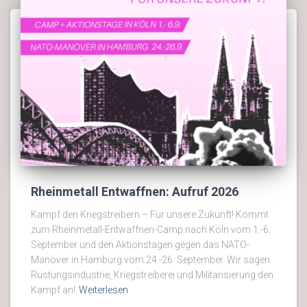
Rheinmetall Entwaffnen: Aufruf 2026
Kampf den Kriegstreibern – Für unsere Zukunft! Kommt
zum Rheinmetall-Entwaffnen-Camp nach Köln vom 1.-6.
September und den Aktionstagen gegen das NATO-
Manöver in Hamburg vom 24.-26. September. Wir sagen
Rüstungsindustrie, Kriegstreiberei und Militarisierung den
Kampf an!
Weiterlesen