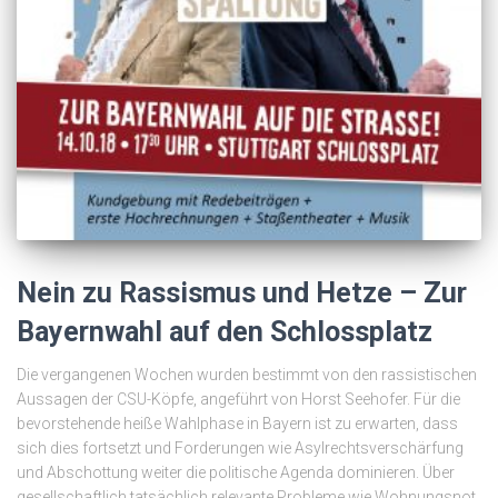
Nein zu Rassismus und Hetze – Zur
Bayernwahl auf den Schlossplatz
Die vergangenen Wochen wurden bestimmt von den rassistischen
Aussagen der CSU-Köpfe, angeführt von Horst Seehofer. Für die
bevorstehende heiße Wahlphase in Bayern ist zu erwarten, dass
sich dies fortsetzt und Forderungen wie Asylrechtsverschärfung
und Abschottung weiter die politische Agenda dominieren. Über
gesellschaftlich tatsächlich relevante Probleme wie Wohnungsnot,