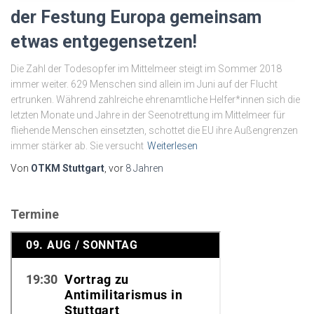
der Festung Europa gemeinsam
etwas entgegensetzen!
Die Zahl der Todesopfer im Mittelmeer steigt im Sommer 2018
immer weiter. 629 Menschen sind allein im Juni auf der Flucht
ertrunken. Während zahlreiche ehrenamtliche Helfer*innen sich die
letzten Monate und Jahre in der Seenotrettung im Mittelmeer für
fliehende Menschen einsetzten, schottet die EU ihre Außengrenzen
immer stärker ab. Sie versucht
Weiterlesen
Von
OTKM Stuttgart
, vor
8 Jahren
Termine