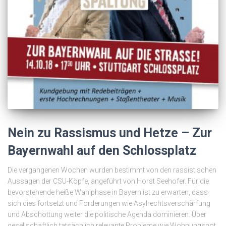
Nein zu Rassismus und Hetze – Zur
Bayernwahl auf den Schlossplatz
Die vergangenen Wochen wurden bestimmt von den rassistischen
Aussagen der CSU-Köpfe, angeführt von Horst Seehofer. Für die
bevorstehende heiße Wahlphase in Bayern ist zu erwarten, dass
sich dies fortsetzt und Forderungen wie Asylrechtsverschärfung
und Abschottung weiter die politische Agenda dominieren. Über
gesellschaftlich tatsächlich relevante Probleme wie Wohnungsnot,