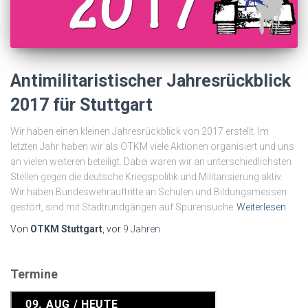
Antimilitaristischer Jahresrückblick
2017 für Stuttgart
Wir haben einen kleinen Jahresrückblick von 2017 erstellt. Im
letzten Jahr haben wir als OTKM viele Aktionen organisiert und uns
an vielen weiteren beteiligt. Dabei waren wir an unterschiedlichsten
Stellen gegen die deutsche Kriegspolitik und Militarisierung aktiv.
Wir haben Bundeswehrauftritte an Schulen und Bildungsmessen
gestört, sind mit Stadtrundgängen auf Spurensuche
Weiterlesen
Von
OTKM Stuttgart
, vor
9 Jahren
Termine