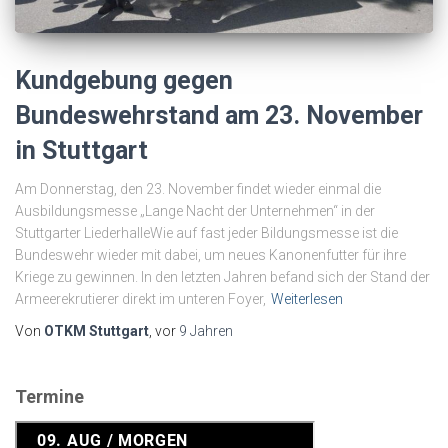
Kundgebung gegen
Bundeswehrstand am 23. November
in Stuttgart
Am Donnerstag, den 23. November findet wieder einmal die
Ausbildungsmesse „Lange Nacht der Unternehmen“ in der
Stuttgarter LiederhalleWie auf fast jeder Bildungsmesse ist die
Bundeswehr wieder mit dabei, um neues Kanonenfutter für ihre
Kriege zu gewinnen. In den letzten Jahren befand sich der Stand der
Armeerekrutierer direkt im unteren Foyer,
Weiterlesen
Von
OTKM Stuttgart
, vor
9 Jahren
Termine