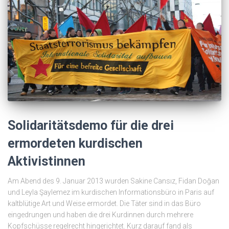
Solidaritätsdemo für die drei
ermordeten kurdischen
Aktivistinnen
Am Abend des 9. Januar 2013 wurden Sakine Cansız, Fidan Doğan
und Leyla Şaylemez im kurdischen Informationsbüro in Paris auf
kaltblütige Art und Weise ermordet. Die Täter sind in das Büro
eingedrungen und haben die drei Kurdinnen durch mehrere
Kopfschüsse regelrecht hingerichtet. Kurz darauf fand als