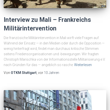
Interview zu Mali – Frankreichs
Militärintervention
Die französiche Militärintervention in Mali wirft viele Fragen auf.
Während der Einsatz — in den Medien oder durch die Opposition —
wenig hinterfragt wird, findet man durchaus kritische Stimmen
seitens Friedensorganisationen und -bewegungen. Wir fragten
Christoph Marischka von der Informationsstelle Militarisierung e.V.
nach Gründen für das — angeblich so rasche
Weiterlesen
Von
OTKM Stuttgart
, vor
10 Jahren