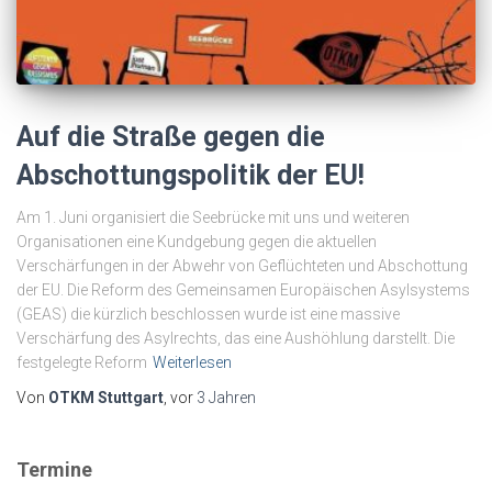
Auf die Straße gegen die
Abschottungspolitik der EU!
Am 1. Juni organisiert die Seebrücke mit uns und weiteren
Organisationen eine Kundgebung gegen die aktuellen
Verschärfungen in der Abwehr von Geflüchteten und Abschottung
der EU. Die Reform des Gemeinsamen Europäischen Asylsystems
(GEAS) die kürzlich beschlossen wurde ist eine massive
Verschärfung des Asylrechts, das eine Aushöhlung darstellt. Die
festgelegte Reform
Weiterlesen
Von
OTKM Stuttgart
, vor
3 Jahren
Termine