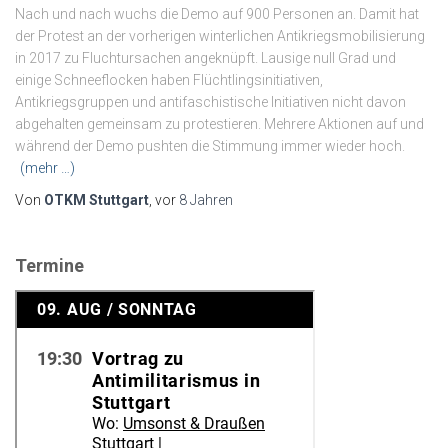
Nach und nach wuchs die Demo auf 900 Personen an. Damit hat
der Protest an der vorherigen winterlichen Antikriegsmobilisierung
in 2017 zu Fluchtursachen angeknüpft. Lausige null Grad und
einige Schneeflocken haben Flüchtlingsinitiativen,
Antikriegsgruppen und antifaschistische Initiativen nicht davon
abgehalten gemeinsam zu protestieren. Mehrere Aktionen auf und
während der Demo pushten die Stimmung immer wieder hoch.
(mehr …)
Von
OTKM Stuttgart
, vor
8 Jahren
Termine