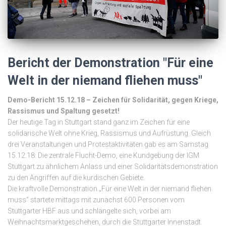
Bericht der Demonstration "Für eine
Welt in der niemand fliehen muss"
Demo-Bericht 15.12.18 – Zeichen für Solidarität, gegen Kriege,
Rassismus und Spaltung gesetzt!
Der heutige Tag in Stuttgart stand ganz im Zeichen für eine
solidarische Welt ohne Krieg, Rassismus und Aufrüstung. Gleich
drei Veranstaltungen und Protestaktivitäten gab es am Samstag
15.12.18: Die zentrale Flucht-Demo, eine Kundgebung der IGM
Stuttgart zu ähnlichem Anlass und einer Solidaritätsdemonstration
zu den Angriffen auf die kurdischen Gebiete.
Die kraftvolle Demonstration „Für eine Welt in der niemand fliehen
muss“ startete mittags mit zunächst 600 Personen vom
Stuttgarter HBF aus und schlängelte sich, vorbei am
Weihnachtsmarktgeschehen, durch die Stuttgarter Innenstadt.