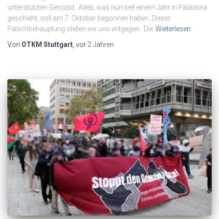
unterstützten Genozid. Alles, was nun seit einem Jahr in Palästina
geschieht, soll am 7. Oktober begonnen haben. Dieser
Falschbehauptung stellen wir uns entgegen: Die
Weiterlesen
Von
OTKM Stuttgart
, vor
2 Jahren