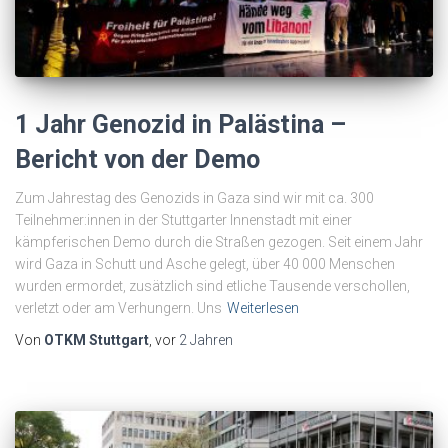
1 Jahr Genozid in Palästina –
Bericht von der Demo
Zum Jahrestag des Genozids in Gaza sind wir mit ca. 300
Teilnehmer:innen in der Stuttgarter Innenstadt mit einer
kämpferischen Demo durch die Straßen gezogen. Seit einem Jahr
wird Gaza in Schutt und Asche gelegt, über 40 000 Menschen
wurden ermordet, zusätzlich sind etliche Tausende verschollen,
verletzt oder am Verhungern. Uns
Weiterlesen
Von
OTKM Stuttgart
, vor
2 Jahren