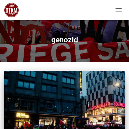
NAVIG
genozid