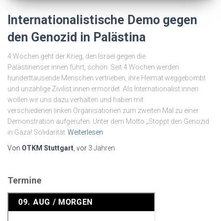
Internationalistische Demo gegen
den Genozid in Palästina
4 Wochen geht der Krieg, den Israel gegen die
Palästinenser:innen führt, schon. Seit 4 Wochen werden
hunderttausende Menschen vertrieben, ihre Heimat weggebombt
und unzählige Zivilist:innen ermordet. Als Internationalist:innen
wollen wir uns dazu verhalten und haben mit
verschiedenen linken Organisationen zum zweiten Mal zu einer
Demonstration aufgerufen. Unter dem Motto „Stoppt den Genozid
in Gaza! Solidarität
Weiterlesen
Von
OTKM Stuttgart
, vor
3 Jahren
Termine