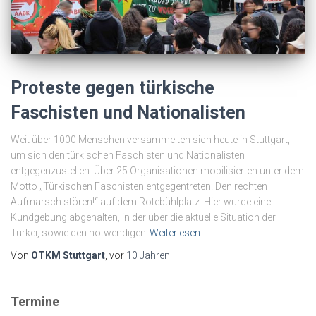
Proteste gegen türkische
Faschisten und Nationalisten
Weit über 1000 Menschen versammelten sich heute in Stuttgart,
um sich den türkischen Faschisten und Nationalisten
entgegenzustellen. Über 25 Organisationen mobilisierten unter dem
Motto „Türkischen Faschisten entgegentreten! Den rechten
Aufmarsch stören!“ auf dem Rotebühlplatz. Hier wurde eine
Kundgebung abgehalten, in der über die aktuelle Situation der
Türkei, sowie den notwendigen
Weiterlesen
Von
OTKM Stuttgart
, vor
10 Jahren
Termine