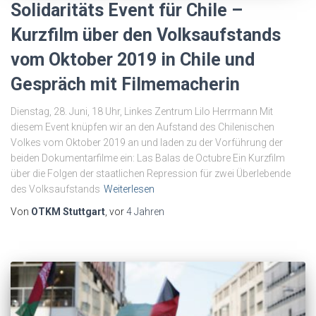
Solidaritäts Event für Chile –
Kurzfilm über den Volksaufstands
vom Oktober 2019 in Chile und
Gespräch mit Filmemacherin
Dienstag, 28. Juni, 18 Uhr, Linkes Zentrum Lilo Herrmann Mit
diesem Event knüpfen wir an den Aufstand des Chilenischen
Volkes vom Oktober 2019 an und laden zu der Vorführung der
beiden Dokumentarfilme ein: Las Balas de Octubre Ein Kurzfilm
über die Folgen der staatlichen Repression für zwei Überlebende
des Volksaufstands
Weiterlesen
Von
OTKM Stuttgart
, vor
4 Jahren