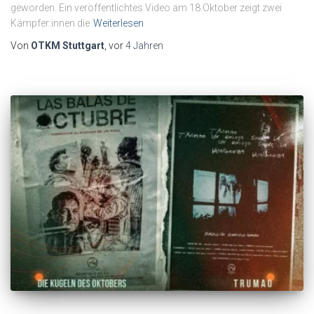
geworden. Ein veröffentlichtes Video am 18.Oktober zeigt zwei
Kämpfer:innen die
Weiterlesen
Von
OTKM Stuttgart
, vor
4 Jahren