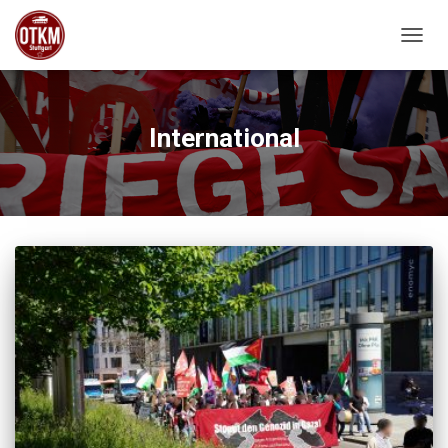
NAVIG
International