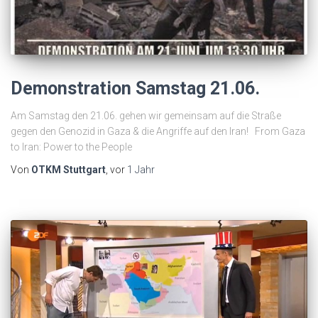
Demonstration Samstag 21.06.
Am Samstag den 21.06. gehen wir gemeinsam auf die Straße
gegen den Genozid in Gaza & die Angriffe auf den Iran! From Gaza
to Iran: Power to the People
Von
OTKM Stuttgart
, vor
1 Jahr