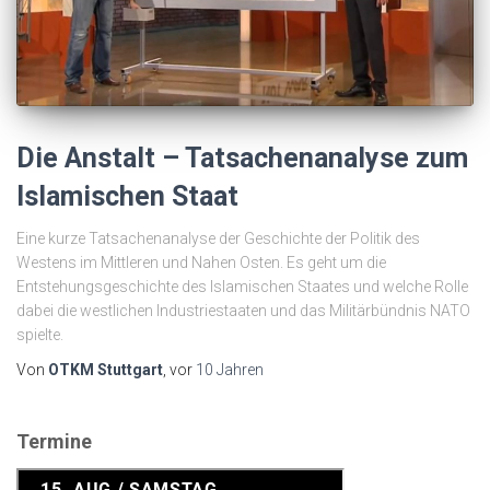
Die Anstalt – Tatsachenanalyse zum
Islamischen Staat
Eine kurze Tatsachenanalyse der Geschichte der Politik des
Westens im Mittleren und Nahen Osten. Es geht um die
Entstehungsgeschichte des Islamischen Staates und welche Rolle
dabei die westlichen Industriestaaten und das Militärbündnis NATO
spielte.
Von
OTKM Stuttgart
, vor
10 Jahren
Termine