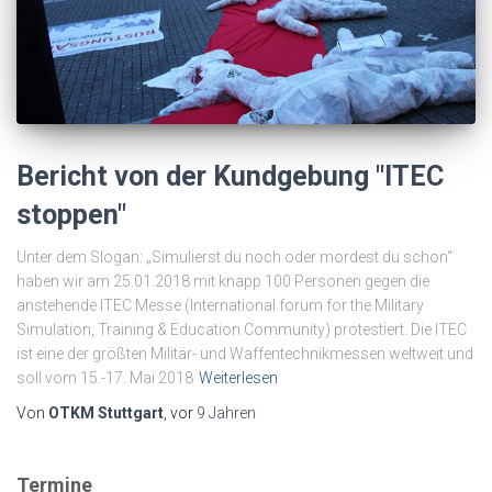
Bericht von der Kundgebung "ITEC
stoppen"
Unter dem Slogan: „Simulierst du noch oder mordest du schon“
haben wir am 25.01.2018 mit knapp 100 Personen gegen die
anstehende ITEC Messe (International forum for the Military
Simulation, Training & Education Community) protestiert. Die ITEC
ist eine der größten Militär- und Waffentechnikmessen weltweit und
soll vom 15.-17. Mai 2018
Weiterlesen
Von
OTKM Stuttgart
, vor
9 Jahren
Termine