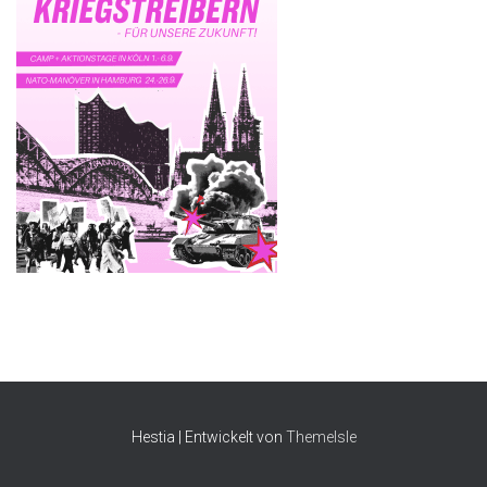
Hestia | Entwickelt von
ThemeIsle