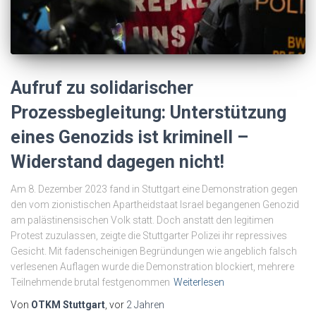
Aufruf zu solidarischer
Prozessbegleitung: Unterstützung
eines Genozids ist kriminell –
Widerstand dagegen nicht!
Am 8. Dezember 2023 fand in Stuttgart eine Demonstration gegen
den vom zionistischen Apartheidstaat Israel begangenen Genozid
am palästinensischen Volk statt. Doch anstatt den legitimen
Protest zuzulassen, zeigte die Stuttgarter Polizei ihr repressives
Gesicht. Mit fadenscheinigen Begründungen wie angeblich falsch
verlesenen Auflagen wurde die Demonstration blockiert, mehrere
Teilnehmende brutal festgenommen
Weiterlesen
Von
OTKM Stuttgart
, vor
2 Jahren