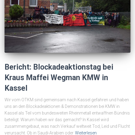
Bericht: Blockadeaktionstag bei
Kraus Maffei Wegman KMW in
Kassel
Wir vom OTKM sind gemeinsam nach Kassel gefahren und haben
uns an den Blockadeaktionen & Demonstrationen bei KMW in
Kassel als Teil vom bundesweiten Rheinmetall entwaffnen Bündnis
beteiligt. Warum haben wir das gemacht? In Kassel wird
zusammengebaut, was nach Verkauf weltweit Tod, Leid und Flucht
verursacht. Ob in Saudi-Arabien oder
Weiterlesen