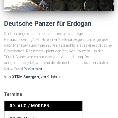
Deutsche Panzer für Erdogan
Der Rüstungskonzern nennt es eine „einzigartige
Herausforderung“. Mit Hilfe einer Stellenanzeige sucht er gerade
nach Managern und Ingenieuren. Tatsächlich ist es eine politische
Provokation: Rheinmetall plant den Bau von Panzern – in der
Türkei. Bisher war es nur eine vage Ankündigung. Doch
ausgerechnet jetzt, während der deutsch-türkische Journalisten
Deniz Yücel
Weiterlesen
Von
OTKM Stuttgart
, vor
9 Jahren
Termine