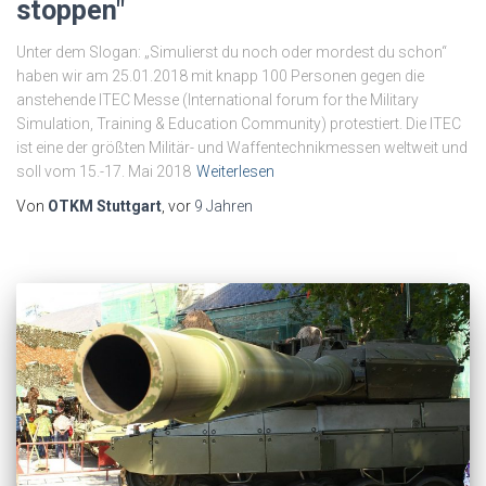
stoppen"
Unter dem Slogan: „Simulierst du noch oder mordest du schon“
haben wir am 25.01.2018 mit knapp 100 Personen gegen die
anstehende ITEC Messe (International forum for the Military
Simulation, Training & Education Community) protestiert. Die ITEC
ist eine der größten Militär- und Waffentechnikmessen weltweit und
soll vom 15.-17. Mai 2018
Weiterlesen
Von
OTKM Stuttgart
, vor
9 Jahren