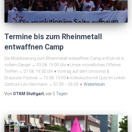
Termine bis zum Rheinmetall
entwaffnen Camp
Die Mobilisierung zum Rheinmetall entwaffnen Camp in Köln ist in
vollem Gange! → 03.08. 19:00 Uhr ♦ Unser monatliches Offenes
Treffen → 07.08. 19:30 Uhr ♦ Vortrag auf dem Umsonst &
Draussen Festival → 15.08. 19:00 ♦ Volksküche mit Quiz im Linken
Zentrum Lilo Herrmann → 01.09 – 06.09. ♦
Weiterlesen
Von
OTKM Stuttgart
, vor
5 Tagen