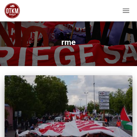
NAVIG
rme