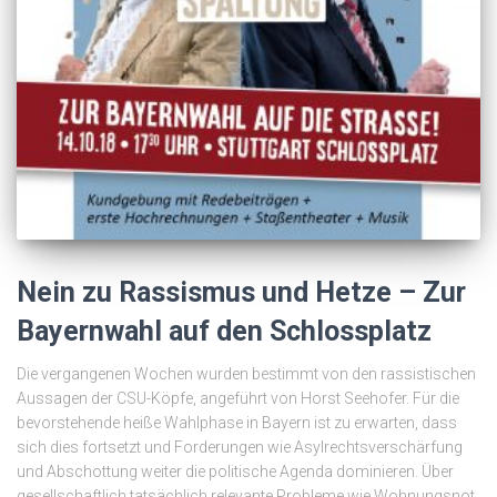
Nein zu Rassismus und Hetze – Zur
Bayernwahl auf den Schlossplatz
Die vergangenen Wochen wurden bestimmt von den rassistischen
Aussagen der CSU-Köpfe, angeführt von Horst Seehofer. Für die
bevorstehende heiße Wahlphase in Bayern ist zu erwarten, dass
sich dies fortsetzt und Forderungen wie Asylrechtsverschärfung
und Abschottung weiter die politische Agenda dominieren. Über
gesellschaftlich tatsächlich relevante Probleme wie Wohnungsnot,