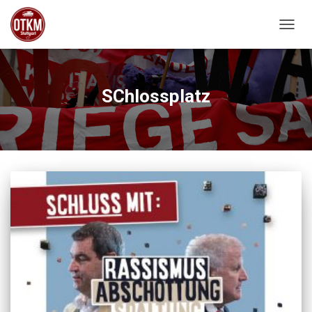
NAVIG
SChlossplatz