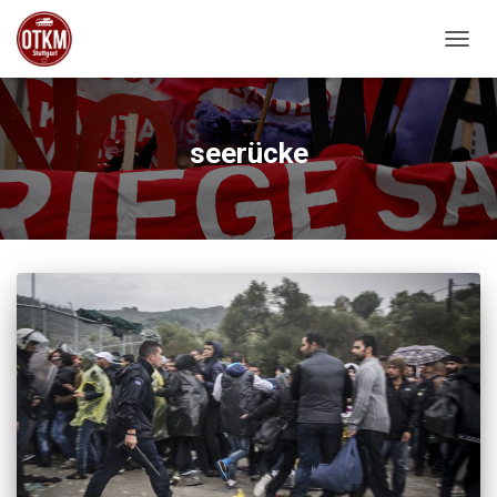
NAVIG
seerücke