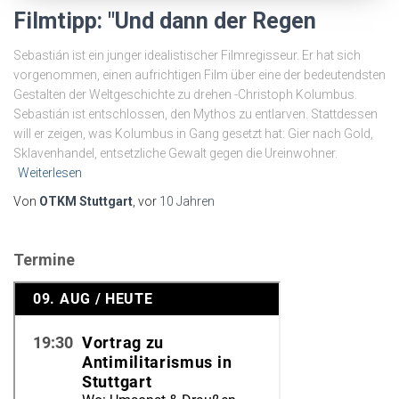
Filmtipp: "Und dann der Regen
Sebastián ist ein junger idealistischer Filmregisseur. Er hat sich
vorgenommen, einen aufrichtigen Film über eine der bedeutendsten
Gestalten der Weltgeschichte zu drehen -Christoph Kolumbus.
Sebastián ist entschlossen, den Mythos zu entlarven. Stattdessen
will er zeigen, was Kolumbus in Gang gesetzt hat: Gier nach Gold,
Sklavenhandel, entsetzliche Gewalt gegen die Ureinwohner.
Weiterlesen
Von
OTKM Stuttgart
, vor
10 Jahren
Termine