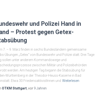
undeswehr und Polizei Hand in
and – Protest gegen Getex-
tabsübung
 7. – 9. März finden in sechs Bundesländern gemeinsame
bs-Übungen „Getex“ von Bundeswehr und Polizei statt. Drei Tage
ng sollen unter anderem Kommandowege und
scheidungsprozesse zwischen Militär und Polizeibehörden
robt werden. Am heutigen Tag begann die Stabsübung für
en-Württemberg in der Theodor-Heuss-Kaserne in Bad
nstatt. Etwa 30 FriedensaktivistInnen und
Weiterlesen
n
OTKM Stuttgart
, vor
9 Jahren