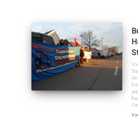
B
H
S
Vom
Sta
la
Ent
gep
Bad
Can
Vo