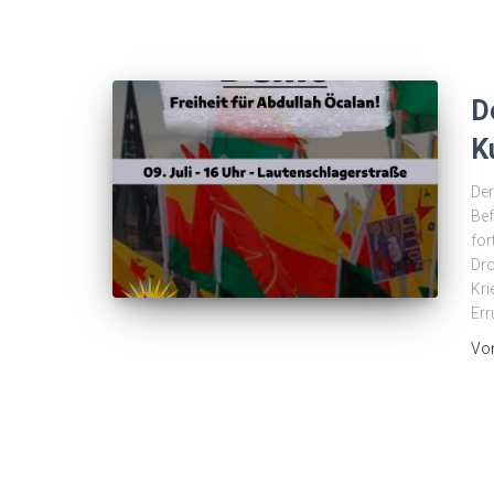
D
K
Der
Bef
for
Dro
Kri
Err
Vo