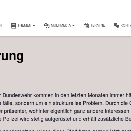
N
THEMEN
MULTIMEDIA
TERMINE
KONT
.
erung
er Bundeswehr kommen in den letzten Monaten immer häu
lfälle, sondern um ein strukturelles Problem. Durch die 
präsenter, wohinter eigentlich ganz andere Interessen s
olizei wird stetig aufgerüstet und erhält zusätzliche B