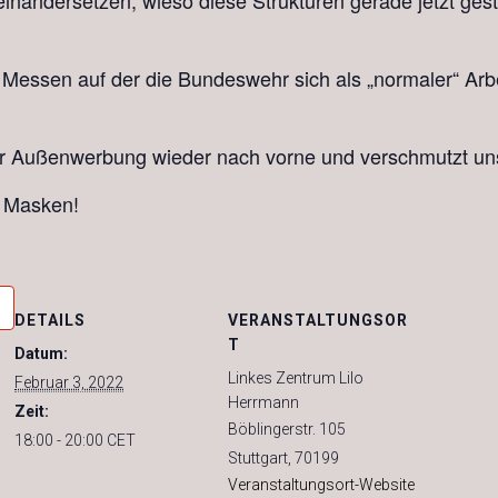
seinandersetzen, wieso diese Strukturen gerade jetzt ges
 Messen auf der die Bundeswehr sich als „normaler“ Arbei
r Außenwerbung wieder nach vorne und verschmutzt uns
n Masken!
DETAILS
VERANSTALTUNGSOR
T
Datum:
Linkes Zentrum Lilo
Februar 3, 2022
Herrmann
Zeit:
Böblingerstr. 105
18:00 - 20:00
CET
Stuttgart
,
70199
Veranstaltungsort-Website