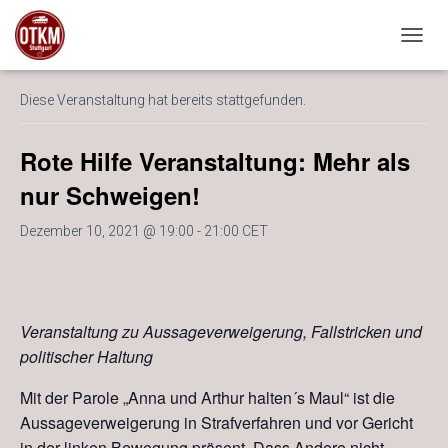
« Alle Veranstaltungen
NAVIG
Diese Veranstaltung hat bereits stattgefunden.
Rote Hilfe Veranstaltung: Mehr als
nur Schweigen!
Dezember 10, 2021 @ 19:00
-
21:00
CET
Veranstaltung zu Aussageverweigerung, Fallstricken und
politischer Haltung
Mit der Parole „Anna und Arthur halten´s Maul“ ist die
Aussageverweigerung in Strafverfahren und vor Gericht
in der linken Bewegung präsent. Dass Andere nicht