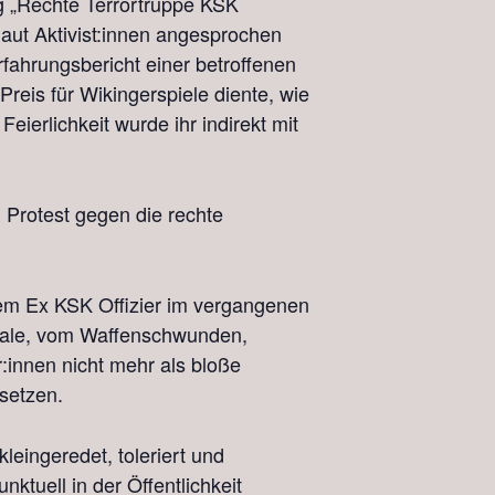
 „Rechte Terrortruppe KSK
aut Aktivist:innen angesprochen
hrungsbericht einer betroffenen
Preis für Wikingerspiele diente, wie
ierlichkeit wurde ihr indirekt mit
 Protest gegen die rechte
inem Ex KSK Offizier im vergangenen
andale, vom Waffenschwunden,
:innen nicht mehr als bloße
rsetzen.
eingeredet, toleriert und
nktuell in der Öffentlichkeit