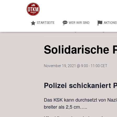
« Alle Veranstaltungen
STARTSEITE
WER WIR SIND
AKTIONE
Diese Veranstaltung hat bereits stattgefunden
Solidarische 
November 19, 2021 @ 9:00
-
11:00
CET
Polizei schickaniert 
Das KSK kann durchsetzt von Nazis
breiter als 2,5 cm…..