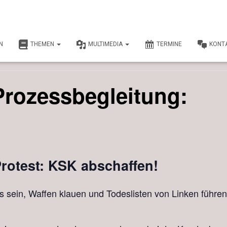
N
THEMEN
MULTIMEDIA
TERMINE
KONT
.
Prozessbegleitung:
Protest: KSK abschaffen!
 sein, Waffen klauen und Todeslisten von Linken führen