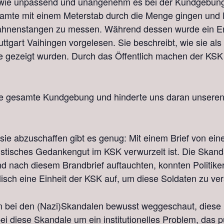
n wie unpassend und unangenehm es bei der Kundgebung
beamte mit einem Meterstab durch die Menge gingen und l
hnenstangen zu messen. Während dessen wurde ein Erfa
uttgart Vaihingen vorgelesen. Sie beschreibt, wie sie als 
e gezeigt wurden. Durch das Öffentlich machen der KSK Fe
die gesamte Kundgebung und hinderte uns daran unseren
 sie abzuschaffen gibt es genug: Mit einem Brief von e
schistisches Gedankengut im KSK verwurzelt ist. Die Sk
nd nach diesem Brandbrief auftauchten, konnten Politiker
lisch eine Einheit der KSK auf, um diese Soldaten zu ve
bei den (Nazi)Skandalen bewusst weggeschaut, diese kl
ei diese Skandale um ein institutionelles Problem, das pu