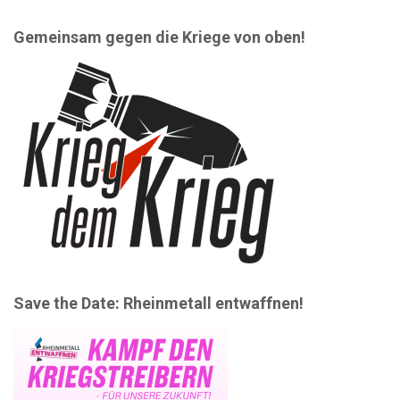
n
N
Gemeinsam gegen die Kriege von oben!
a
v
i
g
a
t
i
o
Save the Date: Rheinmetall entwaffnen!
n