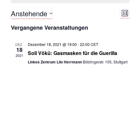
Anstehende
V
A
L
I
D
e
Vergangene Veranstaltungen
n
S
a
T
r
t
E
s
Dezember 18, 2021 @ 19:00
-
22:00
CET
DEZ.
u
18
a
Soli Vökü: Gasmasken für die Guerilla
m
i
2021
n
w
Linkes Zentrum Lilo Herrmann
Böblingerstr. 105, Stuttgart
ä
c
s
h
h
t
l
e
a
t
n
.
l
e
t
n
u