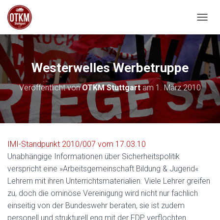
NAVIG
Westerwelles Werbetruppe
Veröffentlicht von
OTKM Stuttgart
am
1. März 2010
IMI-Standpunkt 2010/007 vom 17.03.10
Unabhängige Informationen über Sicherheitspolitik
verspricht eine »Arbeitsgemeinschaft Bildung & Jugend«
Lehrern mit ihren Unterrichtsmaterialien. Viele Lehrer greifen
zu, doch die ominöse Vereinigung wird nicht nur fachlich
einseitig von der Bundeswehr beraten, sie ist zudem
personell und strukturell eng mit der FDP verflochten.