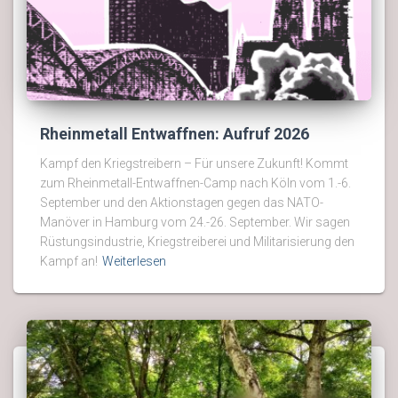
Rheinmetall Entwaffnen: Aufruf 2026
Kampf den Kriegstreibern – Für unsere Zukunft! Kommt
zum Rheinmetall-Entwaffnen-Camp nach Köln vom 1.-6.
September und den Aktionstagen gegen das NATO-
Manöver in Hamburg vom 24.-26. September. Wir sagen
Rüstungsindustrie, Kriegstreiberei und Militarisierung den
Kampf an!
Weiterlesen