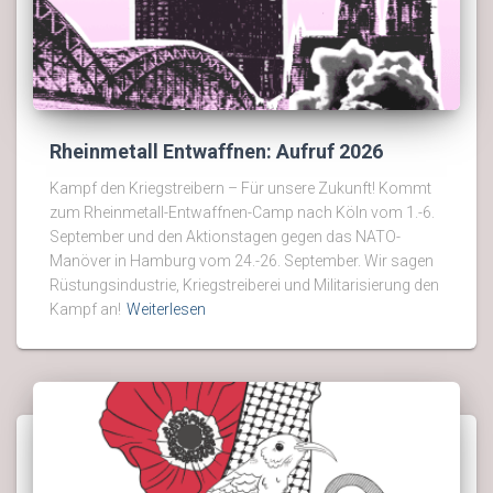
Rheinmetall Entwaffnen: Aufruf 2026
Kampf den Kriegstreibern – Für unsere Zukunft! Kommt
zum Rheinmetall-Entwaffnen-Camp nach Köln vom 1.-6.
September und den Aktionstagen gegen das NATO-
Manöver in Hamburg vom 24.-26. September. Wir sagen
Rüstungsindustrie, Kriegstreiberei und Militarisierung den
Kampf an!
Weiterlesen