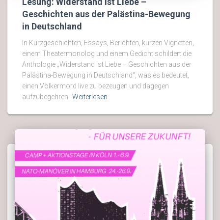
Lesung: Widerstand ist Liebe –
Geschichten aus der Palästina-Bewegung
in Deutschland
In Kurzgeschichten, Essays, Berichten, kurzen Vignetten,
einem Theatermonolog und einem Gedicht schildert die
Anthologie „Widerstand ist Liebe – Geschichten aus der
Palästina-Bewegung in Deutschland“, was es bedeutet,
einen Völkermord live zu bezeugen und dagegen
aufzubegehren.
Weiterlesen