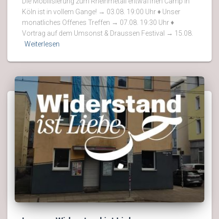
Die Mobilisierung zum Rheinmetall entwaffnen Camp in
Köln ist in vollem Gange! → 03.08. 19:00 Uhr ♦ Unser
monatliches Offenes Treffen → 07.08. 19:30 Uhr ♦
Vortrag auf dem Umsonst & Draussen Festival → 15.08.
Weiterlesen