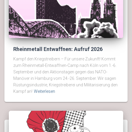
Rheinmetall Entwaffnen: Aufruf 2026
Kampf den Kriegstreibern – Für unsere Zukunft! Kommt
zum Rheinmetall-Entwaffnen-Camp nach Köln vom 1.-6.
September und den Aktionstagen gegen das NATO-
Manöver in Hamburg vom 24.-26. September. Wir sagen
Rüstungsindustrie, Kriegstreiberei und Militarisierung den
Kampf an!
Weiterlesen