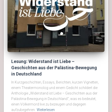
Lesung: Widerstand ist Liebe –
Geschichten aus der Palästina-Bewegung
in Deutschland
In Kurzgeschichten, Essays, Berichten, kurzen Vignetten,
einem Theatermonolog und einem Gedicht schildert die
Anthologie „Widerstand ist Liebe – Geschichten aus der
Palästina-Bewegung in Deutschland“, was es bedeutet,
einen Völkermord live zu bezeugen und dagegen
aufzubegehren.
Weiterlesen