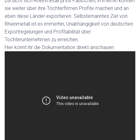
Da lacht sich Rheinmetall ja ins Fäustchen, immerhin können
sie weiter über ihre Tochterfirmen Profite machen und an
eben diese Länder exportieren. Selbsternanntes Ziel von
Rheinmetall ist es immerhin, Unabhängigkeit von deutschen
Exportregelungen und Profitabilität über
Tochterunternehmen zu erreichen.
Hier könnt ihr die Dokumentation direkt anschauen: