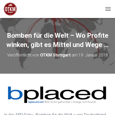
NAVI
Bomben für die Welt – Wo Profite
winken, gibt es Mittel und Wege …
Veröffentlicht von
OTKM Stuttgart
am
19. Januar 2018
In der ARD-Doku „Bomben für die Welt – wie Deutschland