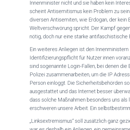
Innenminister nicht und sie haben kein Inter
scheint Antisemitismus kein Problem zu sei
diversen Antisemiten, wie Erdogan, der kein
Weltverschwörung spricht. Der Kampf gegen
nötig, doch nur eine starke antifaschistis
Ein weiteres Anliegen ist den Innenminister
Identifizierungspflicht für Nutzer:innen voran
sind sogenannte Login-Fallen, bei denen die 
Polizei zusammenarbeiten, um die IP Adresse
Person einloggt. Die Sicherheitsbehörden s
ausgestattet und das Internet besser überwa
dass solche Maßnahmen besonders uns als li
erschweren unsere Arbeit. Ein selbstbestimmt
„Linksextremismus“ soll zusätzlich ganz gez
war es deshalb ein Anliegen, ein gemeinsame