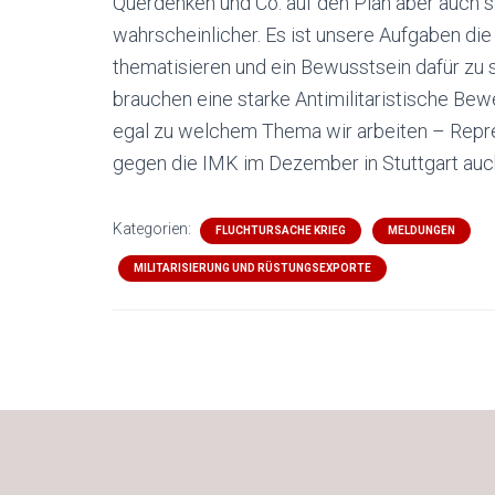
Querdenken und Co. auf den Plan aber auch s
wahrscheinlicher. Es ist unsere Aufgaben die 
thematisieren und ein Bewusstsein dafür zu s
brauchen eine starke Antimilitaristische B
egal zu welchem Thema wir arbeiten – Repres
gegen die IMK im Dezember in Stuttgart auch 
Kategorien:
FLUCHTURSACHE KRIEG
MELDUNGEN
MILITARISIERUNG UND RÜSTUNGSEXPORTE