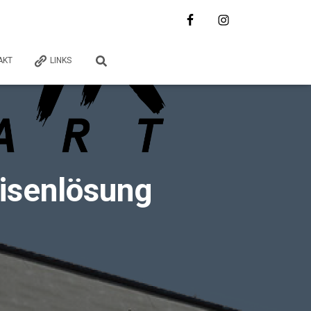
AKT
LINKS
risenlösung