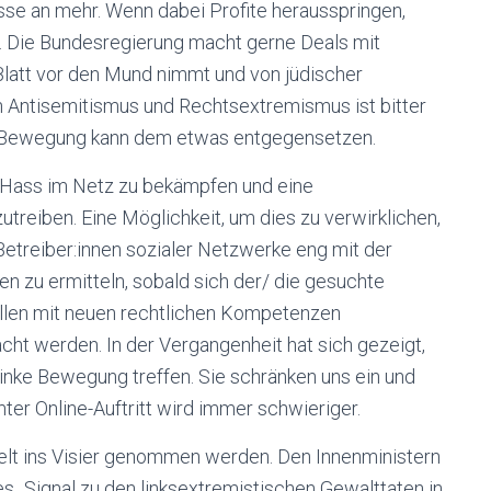
esse an mehr. Wenn dabei Profite herausspringen,
n. Die Bundesregierung macht gerne Deals mit
 Blatt vor den Mund nimmt und von jüdischer
 Antisemitismus und Rechtsextremismus ist bitter
che Bewegung kann dem etwas entgegensetzen.
n Hass im Netz zu bekämpfen und eine
zutreiben. Eine Möglichkeit, um dies zu verwirklichen,
Betreiber:innen sozialer Netzwerke eng mit der
n zu ermitteln, sobald sich der/ die gesuchte
ollen mit neuen rechtlichen Kompetenzen
cht werden. In der Vergangenheit hat sich gezeigt,
nke Bewegung treffen. Sie schränken uns ein und
er Online-Auftritt wird immer schwieriger.
ielt ins Visier genommen werden. Den Innenministern
s „Signal zu den linksextremistischen Gewalttaten in