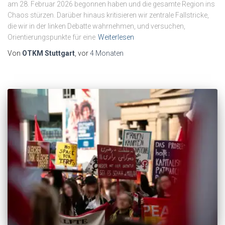
am 28. Februar 2026 begonnen haben und die gesamte Region ins
Chaos stürzen. Darüber hinaus kritisieren wir zentrale Fallstricke,
die wir in der linken Debatte wahrnehmen, und versuchen,
Orientierungspunkte für eine
Weiterlesen
Von
OTKM Stuttgart
, vor
4 Monaten