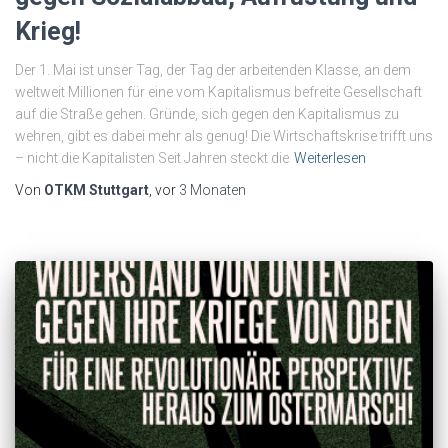
Krieg!
Der 1. Mai ist unser Tag, der Tag der arbeitenden Klasse, an dem
weltweit Millionen für eine vom Kapitalismus befreite Gesellschaft
auf die Straße gehen. Gründe, sich gegen den Kapitalismus zu
wehren, gibt es dabei mehr als genug! Die Wirtschaftskrise trifft uns
– nicht die Kapitalisten Seit Jahren steckt die
Weiterlesen
Von
OTKM Stuttgart
, vor
3 Monaten