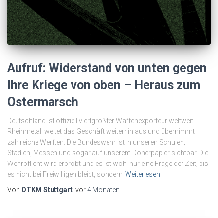
Aufruf: Widerstand von unten gegen
Ihre Kriege von oben – Heraus zum
Ostermarsch
Deutschland ist offiziell viertgrößter Waffenexporteur weltweit.
Rheinmetall weitet das Geschäft weiterhin aus und übernimmt
zahlreiche Werften. Die Bundeswehr ist in unseren Schulen,
Stadien, Messen und sogar auf unserem Dönerpapier sichtbar. Die
Wehrpflicht wird erprobt und es ist wohl nur eine Frage der Zeit, bis
es nicht bei Freiwilligen bleibt, sondern
Weiterlesen
Von
OTKM Stuttgart
, vor
4 Monaten