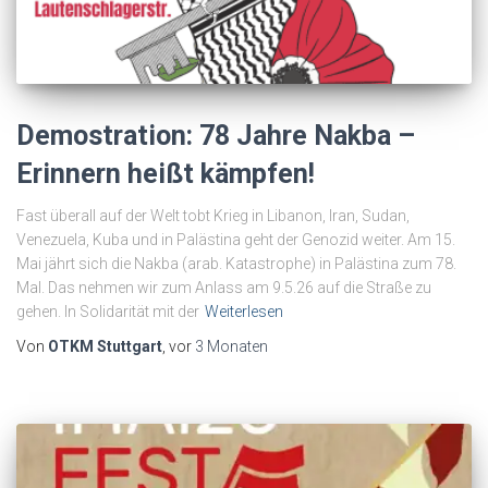
Demostration: 78 Jahre Nakba –
Erinnern heißt kämpfen!
Fast überall auf der Welt tobt Krieg in Libanon, Iran, Sudan,
Venezuela, Kuba und in Palästina geht der Genozid weiter. Am 15.
Mai jährt sich die Nakba (arab. Katastrophe) in Palästina zum 78.
Mal. Das nehmen wir zum Anlass am 9.5.26 auf die Straße zu
gehen. In Solidarität mit der
Weiterlesen
Von
OTKM Stuttgart
, vor
3 Monaten