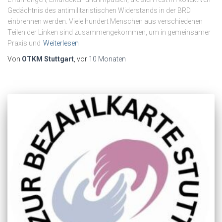
Gedächtnis des antimilitaristischen Widerstands in der BRD
einbrennen werden. Viele hundert Menschen aus verschiedenen
Teilen der Linken sind zusammengekommen, um in gemeinsamer
Praxis und
Weiterlesen
Von
OTKM Stuttgart
, vor
10 Monaten