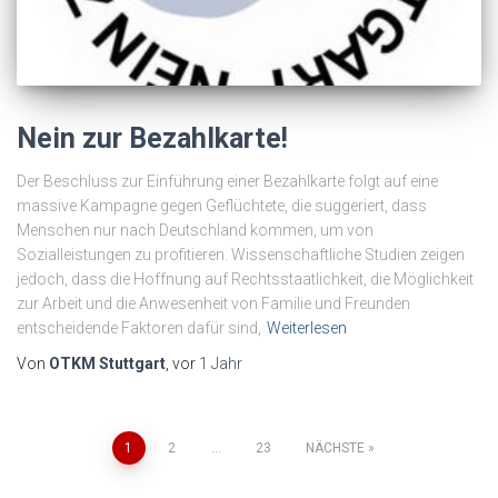
Nein zur Bezahlkarte!
Der Beschluss zur Einführung einer Bezahlkarte folgt auf eine
massive Kampagne gegen Geflüchtete, die suggeriert, dass
Menschen nur nach Deutschland kommen, um von
Sozialleistungen zu profitieren. Wissenschaftliche Studien zeigen
jedoch, dass die Hoffnung auf Rechtsstaatlichkeit, die Möglichkeit
zur Arbeit und die Anwesenheit von Familie und Freunden
entscheidende Faktoren dafür sind,
Weiterlesen
Von
OTKM Stuttgart
, vor
1 Jahr
Seitennummerierung
1
2
…
23
NÄCHSTE