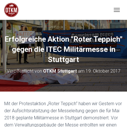
NAVIG
Erfolgreiche Aktion "Roter Teppich"
gegen die ITEC Militärmesse in
Stuttgart
Veröffentlicht von
OTKM Stuttgart
am
19. Oktober 2017
Mit der Protestaktion „Roter Teppich“ haben wir Gestern vor
der Aufsichtsratsitzung der Messeleitung gegen die für Mai
2018 geplante Militärmesse in Stuttgart demonstriert. Vor
dem Verwaltungsgebäude der Messe entrollten wir einen