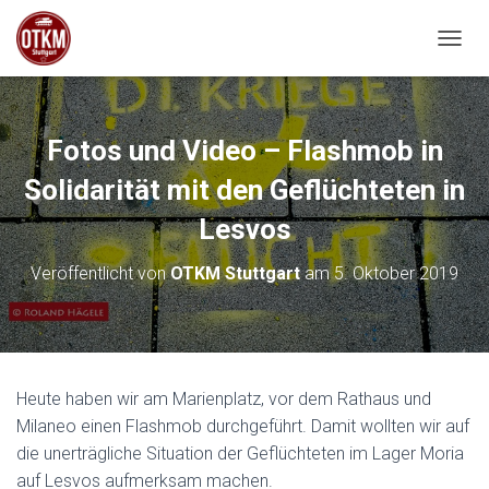
NAVIG
Fotos und Video – Flashmob in
Solidarität mit den Geflüchteten in
Lesvos
Veröffentlicht von
OTKM Stuttgart
am
5. Oktober 2019
Heute haben wir am Marienplatz, vor dem Rathaus und
Milaneo einen Flashmob durchgeführt. Damit wollten wir auf
die unerträgliche Situation der Geflüchteten im Lager Moria
auf Lesvos aufmerksam machen.