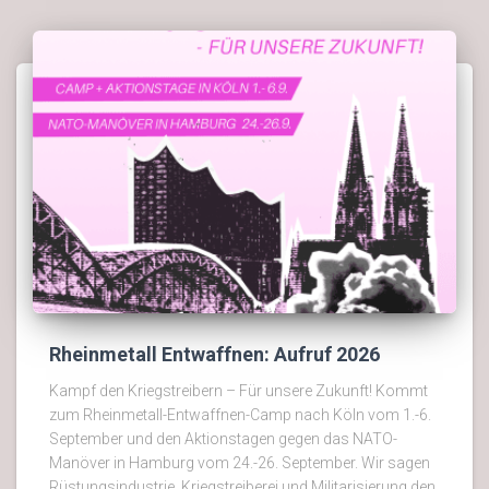
Rheinmetall Entwaffnen: Aufruf 2026
Kampf den Kriegstreibern – Für unsere Zukunft! Kommt
zum Rheinmetall-Entwaffnen-Camp nach Köln vom 1.-6.
September und den Aktionstagen gegen das NATO-
Manöver in Hamburg vom 24.-26. September. Wir sagen
Rüstungsindustrie, Kriegstreiberei und Militarisierung den