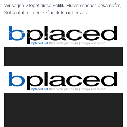
Wir sagen: Stoppt diese Politik. Fluchtursachen bekämpfen,
Solidarität mit den Geflüchteten in Lesvos!
Video-
Media error: Format(s) not supported or source(s) not found
Player
Datei herunterladen: http://otkm-stuttgart.bplaced.net/j25/wp-
content/uploads/2019/10/1080-x-1080.mp4?_=1